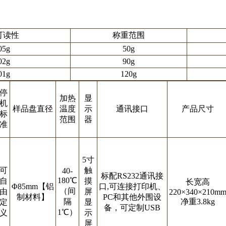
可读性
称重范围
05g
50g
02g
90g
01g
120g
停
加热
显
机
样品盘直径
温度
示
通讯接口
产品尺寸
标
范围
器
准
5寸
可
触
40-
标配RS232通讯接
180℃
自
摸
长宽高
Φ85mm【铝
口,可连接打印机、
（间
由
屏
220×340×210m
制材料】
PC和其他外围设
隔
净重3.8kg
定
显
备，可定制USB
1℃）
义
示
屏