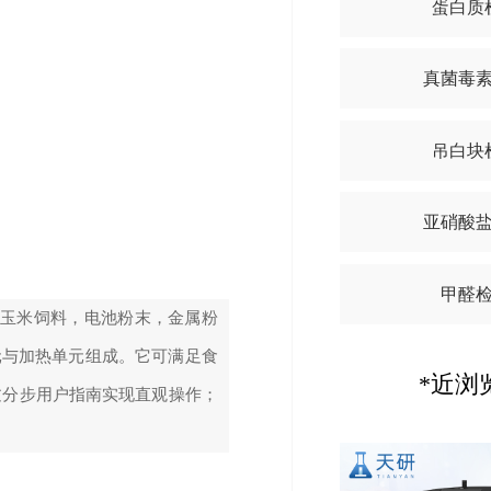
蛋白质
真菌毒
吊白块
亚硝酸
甲醛
，玉米饲料，电池粉末，金属粉
元与加热单元组成。它可满足食
*近浏
过分步用户指南实现直观操作；