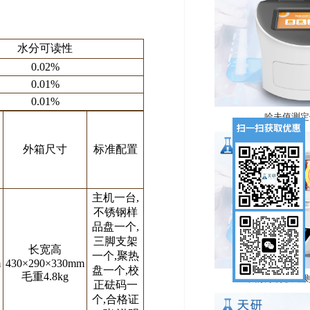
水分可读性
0.02%
0.01%
0.01%
哈夫值测定仪
外箱尺寸
标准配置
主机一台,
不锈钢样
品盘一个,
三脚支架
长宽高
一个,聚热
m
430×290×330mm
盘一个,校
毛重4.8kg
卤素水分快速测
正砝码一
个,合格证