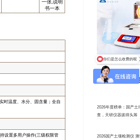
一张,说明
书一本
卤素水分测定
你们是怎么收费的呢
*新
、实时温度、水分、固含量；全自
2026年度榜单：国产
查，天研仪器拔得头筹
支持设置多用户操作(三级权限管
2026国产土壤检测仪 