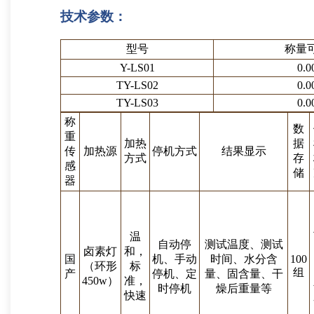
技术参数：
型号
称量
Y-LS01
0.0
TY-LS02
0.0
TY-LS03
0.0
称
数
重
加热
据
传
加热源
停机方式
结果显示
方式
存
感
储
器
温
自动停
测试温度、测试
卤素灯
和，
国
机、手动
时间、水分含
100
（环形
标
组
产
停机、定
量、固含量、干
450w）
准，
时停机
燥后重量等
快速