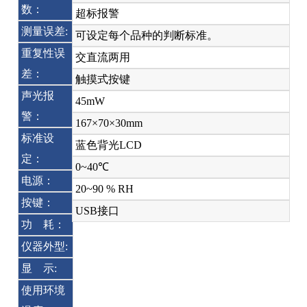
数：
超标报警
测量误差:
可设定每个品种的判断标准。
重复性误
交直流两用
差：
触摸式按键
声光报
45mW
警：
167×70×30mm
标准设
蓝色背光LCD
定：
0~40℃
电源：
20~90 % RH
按键：
USB接口
功 耗：
仪器外型:
显 示:
使用环境