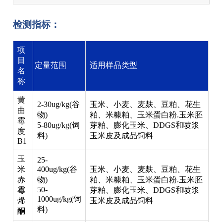
检测指标：
项
目
定量范围
适用样品类型
名
称
黄
2-30ug/kg(谷
玉米、小麦、麦麸、豆粕、花生
曲
物)
粕、米糠粕、玉米蛋白粉.玉米胚
霉
5-80ug/kg(饲
芽粕、膨化玉米、DDGS和喷浆
度
料)
玉米皮及成品饲料
B1
玉
25-
米
400ug/kg(谷
玉米、小麦、麦麸、豆粕、花生
赤
物)
粕、米糠粕、玉米蛋白粉.玉米胚
50-
霉
芽粕、膨化玉米、DDGS和喷浆
1000ug/kg(饲
烯
玉米皮及成品饲料
料)
酮