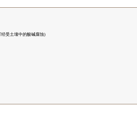
可经受土壤中的酸碱腐蚀)
。