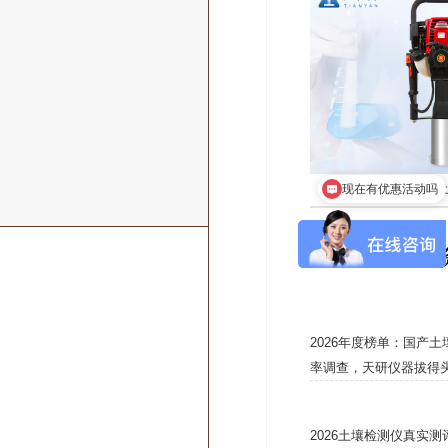
汽油动力
现在有优惠活动吗
*新
2026年度榜单：国产
率调查，天研仪器拔得
2026土壤检测仪真实