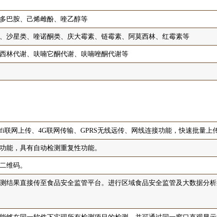
多巴胺、己烯雌酚、喹乙醇等
、沙星类、喹诺酮类、庆大霉素、链霉素、阿莫西林、红霉素等
西林代谢、呋喃它酮代谢、呋喃唑酮代谢等
ifi联网上传、4G联网传输、GPRS无线远传、网线连接功能，快速批量上
功能，具有自动检测重复性功能。
二维码。
测结果直接传至食品安全监管平台。进行区域食品安全监管及大数据分析