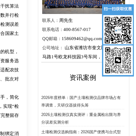
抗干扰算法
参数并行检
联系人：
周先生
，检测误差
联系电话：
400-8567-017
贴合国家土
QQ邮箱：
158609462@qq.com
公司地址：
山东省潍坊市奎文区新城街金
型的机型，
马路1号欧龙科技园3号车间，1层
农资服务选
，适配农技
资讯案例
、批次对
上手，简化
2026年度榜单：国产土壤检测仪品牌市场占有
率调查，天研仪器拔得头筹
，实现“检
2026土壤检测仪真实测评：重金属检出限与养
可完整留存
分误差实测分析
土壤检测仪选购指南：2026国产便携与台式型
强制绑定消