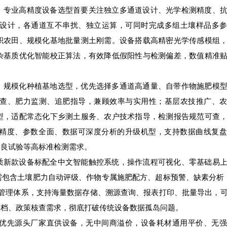
。专业高精度设备选型首要关注独立多通道设计、光学检测精度、
光路设计，各通道互不串扰、独立运算，可同时完成多组土壤样品多
积农田、规模化基地批量测土刚需。设备搭载高精密光学传感模组
杂基质优化智能校正算法，有效降低假阳性与检测偏差，数值精准
。规模化种植基地选型，优先选择多通道高通量、自带作物施肥模
普查、肥力监测、追肥指导，兼顾效率与实用性；基层农技推广、
型，适配常态化下乡测土服务、农户技术指导，检测报告规范可查
精度、参数全面、数据可深度分析的升级机型，支持数据曲线复盘
改良试验等高标准检测需求。
质新款设备标配全中文智能触控系统，操作流程可视化、零基础易
需包含土壤肥力自动评级、作物专属施肥配方、超标预警、缺素分析
数据管理体系，支持海量数据存储、溯源查询、报表打印、批量导出，
归档、政策核查需求，彻底打破传统设备数据孤岛问题。
型优先源头厂家直供设备，无中间商溢价，设备耗材通用平价、无