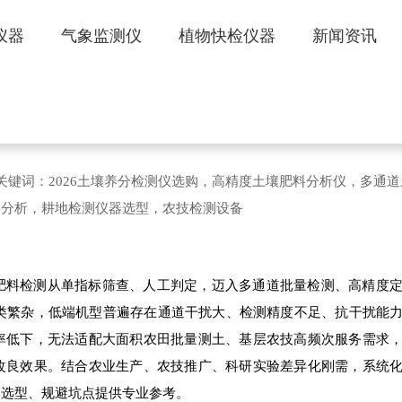
仪器
气象监测仪
植物快检仪器
新闻资讯
测仪 多通道土壤成分快速分析设备 选购攻
106 文章关键词：2026土壤养分检测仪选购，高精度土壤肥料分析仪，多通
速分析，耕地检测仪器选型，农技检测设备
肥料检测从单指标筛查、人工判定，迈入多通道批量检测、高精度
品类繁杂，低端机型普遍存在通道干扰大、检测精度不足、抗干扰能
率低下，无法适配大面积农田批量测土、基层农技高频次服务需求
改良效果。结合农业生产、农技推广、科研实验差异化刚需，系统
学选型、规避坑点提供专业参考。