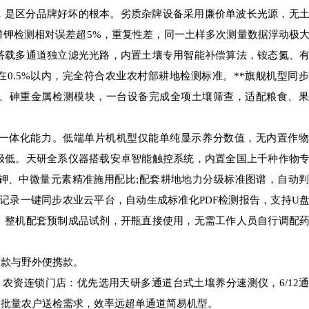
是区分品牌好坏的根本。劣质杂牌设备采用廉价单波长光源，无土
磷钾检测相对误差超5%，重复性差，同一土样多次测量数据浮动极
搭载多通道独立滤光光路，内置土壤专用智能补偿算法，铵态氮、
在0.5%以内，完全符合农业农村部耕地检测标准。**旗舰机型同
、砷重金属检测模块，一台设备完成全项土壤筛查，适配粮食、果
体化能力。低端单片机机型仅能单纯显示养分数值，无内置作物
极低。天研全系仪器搭载安卓智能触控系统，内置全国上千种作物
钾、中微量元素精准施用配比;配套耕地地力分级标准图谱，自动
检测记录一键同步农业云平台，自动生成标准化PDF检测报告，支持U
。整机配套预制成品试剂，开瓶直接使用，无需工作人员自行调配
款与野外便携款。
资连锁门店：优先选用天研多通道台式土壤养分速测仪，6/12
大批量农户送检需求，效率远超单通道简易机型。