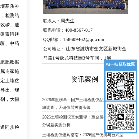
壤基质补
大，检测结
联系人：
周先生
有效磷、速
联系电话：
400-8567-017
步覆盖钙镁
QQ邮箱：
158609462@qq.com
蔬、中药
公司地址：
山东省潍坊市奎文区新城街金
马路1号欧龙科技园3号车间，1层
施肥数据
专属专家施
资讯案例
判定土壤贫
盘导出、现
药剂，大幅
2026年度榜单：国产土壤检测仪品牌市场占有
率调查，天研仪器拔得头筹
2026土壤检测仪真实测评：重金属检出限与养
分误差实测分析
通道同步检
土壤检测仪选购指南：2026国产便携与台式型