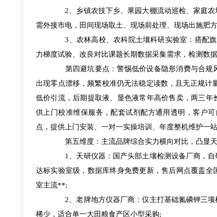
2、乡镇农技下乡、果园大棚流动巡检、家庭农场
需外接市电，田间现场取土、现场前处理、现场出施肥
3、农林高校、农科院土壤科研实验室：搭配旗舰
力梯度试验、改良对比课题长期数据采集需求，检测数
第四避坑要点：警惕低价设备隐形消费与合规风
出现零点漂移，频繁校准仍无法稳定读数，且无正规计
低价引流，后期提取液、显色液常年高价售卖，两三年
供上门校准维保服务，配套试剂配方通用透明，客户可
点，提供上门安装、一对一实操培训、年度整机维护一
第五维度：主流品牌综合实力横向对比，凸显天
1、天研仪器：国产头部土壤检测设备厂商，自研
达标实验室级，数据库终身免费更新，售后网点覆盖全
室主流**;
2、老牌地方仪器厂商：仅主打基础氮磷钾三项检
稀少，适合单一大田粮食产区小型采购;