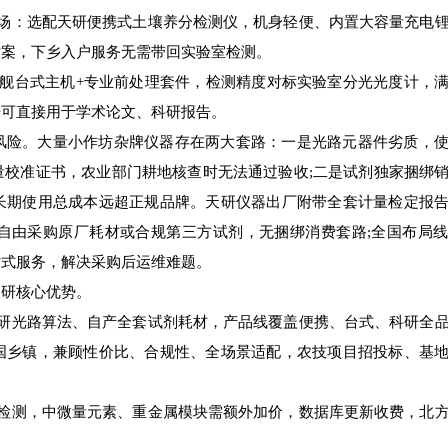
：选配天研便携式土壤养分检测仪，机身轻便、内置大容量充电锂
方案，下乡入户服务无需带回实验室检测。
台式主机+专业前处理套件，检测精度对标实验室分光光度计，满
据可直接用于学术论文、科研报告。
险。大量小作坊杂牌仪器存在两大套路：一是光路元器件劣质，使
量校准证书，农业部门耕地核查时无法通过验收;二是试剂独家捆绑
长期使用总成本远超正规品牌。天研仪器出厂附带全套计量检定报
自由采购原厂耗材或合规第三方试剂，无捆绑消费套路;全国布局
站式服务，解决采购后运维难题。
研核心优势。
光路算法、自产全套试剂耗材，产品线覆盖便携、台式、科研全品
国乡镇，兼顾性价比、合规性、全场景适配，农技项目招投标、基
测，中微量元素、重金属模块需额外加价，数据库更新收费，北方