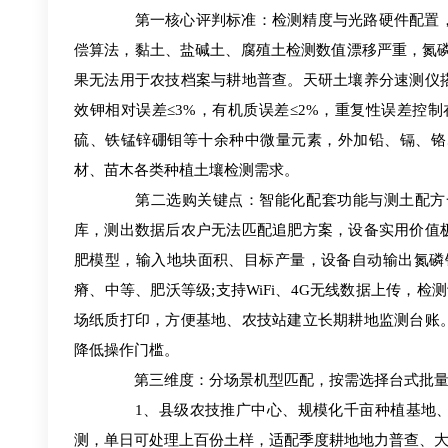
第一核心评判标准：检测精度与光路硬件配置，
偿算法，黏土、盐碱土、腐殖土检测数值漂移严重，氮
果无法用于农技档案与耕地普查。天研土壤养分速测仪
效钾相对误差≤3%，有机质误差≤2%，重复性误差控制
硫、铁锰锌硼钼等十余种中微量元素，外加铅、镉、铬
材、苗木各类种植土壤检测需求。
第二选购关键点：智能化配套功能与测土配方一
库，测出数据后农户无法匹配追肥方案，设备实用价值
肥模型，输入地块面积、目标产量，设备自动输出氮磷
瘠、中等、肥沃等级;支持WiFi、4G无线数据上传，
场纸质打印，方便基地、农技站建立长期耕地监测台账
降低操作门槛。
第三维度：分场景机型匹配，按需选择台式批量
1、县级农技推广中心、规模化千亩种植基地、农
测，单日可处理上百份土样，适配季度耕地地力普查、