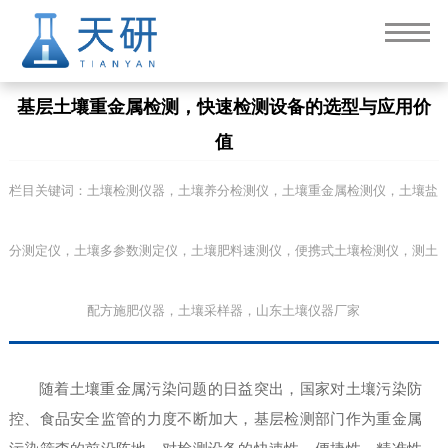
基层土壤重金属检测，快速检测设备的选型与应用价
值
栏目关键词：土壤检测仪器，土壤养分检测仪，土壤重金属检测仪，土壤盐
分测定仪，土壤多参数测定仪，土壤肥料速测仪，便携式土壤检测仪，测土
配方施肥仪器，土壤采样器，山东土壤仪器厂家
随着土壤重金属污染问题的日益突出，国家对土壤污染防
控、食品安全监管的力度不断加大，基层检测部门作为重金属