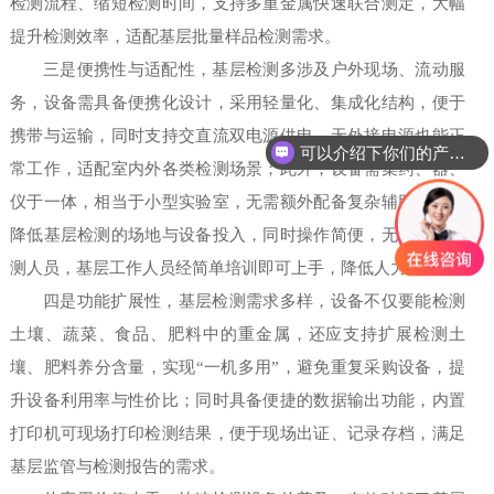
检测流程、缩短检测时间，支持多重金属快速联合测定，大幅
提升检测效率，适配基层批量样品检测需求。
三是便携性与适配性，基层检测多涉及户外现场、流动服
务，设备需具备便携化设计，采用轻量化、集成化结构，便于
携带与运输，同时支持交直流双电源供电，无外接电源也能正
可以介绍下你们的产品么
常工作，适配室内外各类检测场景；此外，设备需集药、器、
仪于一体，相当于小型实验室，无需额外配备复杂辅助设备，
降低基层检测的场地与设备投入，同时操作简便，无需专业检
测人员，基层工作人员经简单培训即可上手，降低人力成本。
四是功能扩展性，基层检测需求多样，设备不仅要能检测
土壤、蔬菜、食品、肥料中的重金属，还应支持扩展检测土
壤、肥料养分含量，实现“一机多用”，避免重复采购设备，提
升设备利用率与性价比；同时具备便捷的数据输出功能，内置
打印机可现场打印检测结果，便于现场出证、记录存档，满足
基层监管与检测报告的需求。