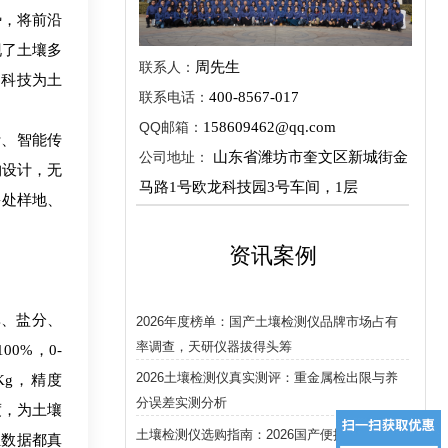
势，将前沿
现了土壤多
联系人：
周先生
用科技为土
联系电话：
400-8567-017
QQ邮箱：
158609462@qq.com
、智能传
公司地址：
山东省潍坊市奎文区新城街金
构设计，无
马路1号欧龙科技园3号车间，1层
多处样地、
。
资讯案例
率、盐分、
2026年度榜单：国产土壤检测仪品牌市场占有
率调查，天研仪器拔得头筹
0%，0-
2026土壤检测仪真实测评：重金属检出限与养
Kg，精度
分误差实测分析
程度，为土壤
土壤检测仪选购指南：2026国产便携与台式型
组数据都真