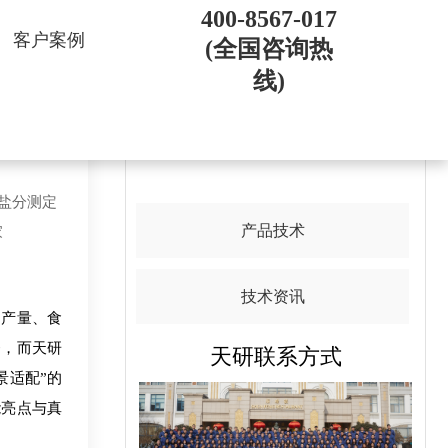
400-8567-017
客户案例
(全国咨询热
线)
导航目录
壤盐分测定
产品技术
家
技术资讯
产量、食
齐，而天研
天研联系方式
景适配”的
能亮点与真