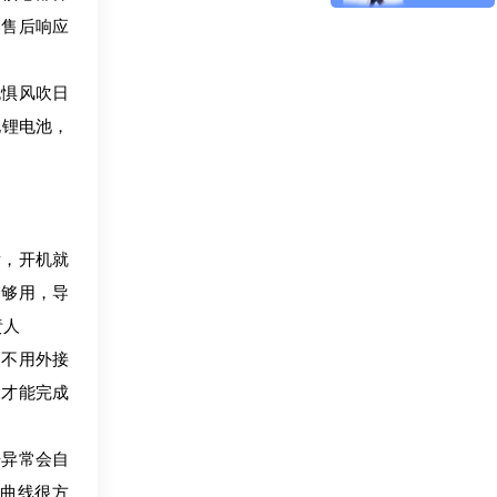
;售后响应
无惧风吹日
电锂电池，
。
后，开机就
全够用，导
责人
，不用外接
天才能完成
据异常会自
曲线很方