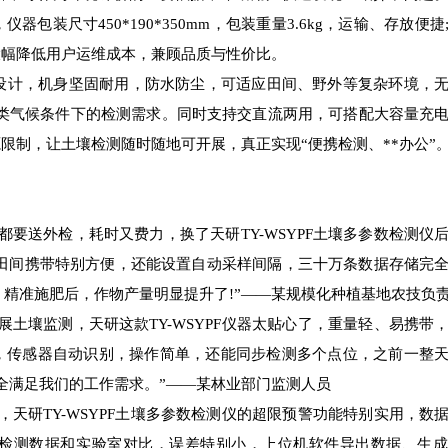
装尺寸450*190*350mm，包装重量3.6kg，运输、存放便捷
大幅降低用户运维成本，兼顾品质与性价比。
设计，机身坚固耐用，防水防尘，可适应田间、野外等复杂环境，
配各类气候条件下的检测需求。同时支持交直流两用，可搭配大容量充
限制，让土壤检测随时随地可开展，真正实现“便携检测、**办公”
送外检，耗时又费力，换了天研TY-WSYPF土壤多参数检测仪
，田间携带特别方便，还能设置自动采样间隔，三十万条数据存储完
率，精准施肥后，作物产量明显提升了!”——某规模化种植基地农技负
壤监测，天研这款TY-WSYPF仪器太贴心了，重量轻、易携带
，传感器自动识别，操作简单，还能同步检测多个点位，之前一整
全满足我们的工作需求。”——某林业部门监测人员
研TY-WSYPF土壤多参数检测仪的超限预警功能特别实用，数
检测数据和实验室对比，误差特别小，上位机软件导出数据、生成