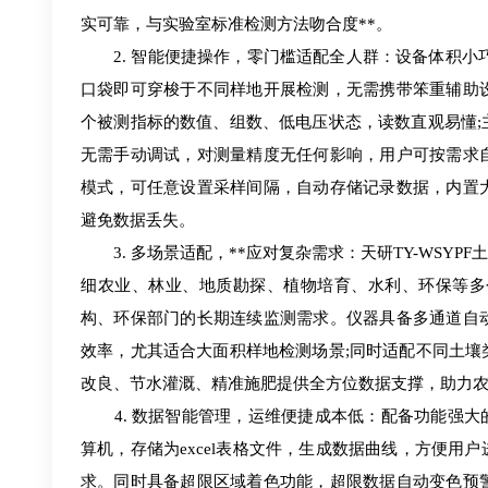
实可靠，与实验室标准检测方法吻合度**。
2. 智能便捷操作，零门槛适配全人群：设备体积小巧美观
口袋即可穿梭于不同样地开展检测，无需携带笨重辅助
个被测指标的数值、组数、低电压状态，读数直观易懂
无需手动调试，对测量精度无任何影响，用户可按需求
模式，可任意设置采样间隔，自动存储记录数据，内置
避免数据丢失。
3. 多场景适配，**应对复杂需求：天研TY-WSY
细农业、林业、地质勘探、植物培育、水利、环保等多
构、环保部门的长期连续监测需求。仪器具备多通道自
效率，尤其适合大面积样地检测场景;同时适配不同土
改良、节水灌溉、精准施肥提供全方位数据支撑，助力农
4. 数据智能管理，运维便捷成本低：配备功能强大
算机，存储为excel表格文件，生成数据曲线，方便
求。同时具备超限区域着色功能，超限数据自动变色预