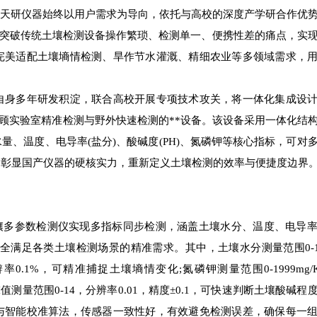
天研仪器始终以用户需求为导向，依托与高校的深度产学研合作优
产，突破传统土壤检测设备操作繁琐、检测单一、便携性差的痛点，实
完美适配土壤墒情检测、旱作节水灌溉、精细农业等多领域需求，
身多年研发积淀，联合高校开展专项技术攻关，将一体化集成设计
款兼顾实验室精准检测与野外快速检测的**设备。该设备采用一体化结
、温度、电导率(盐分)、酸碱度(PH)、氮磷钾等核心指标，可对
，彰显国产仪器的硬核实力，重新定义土壤检测的效率与便捷度边界
F土壤多参数检测仪实现多指标同步检测，涵盖土壤水分、温度、电导
满足各类土壤检测场景的精准需求。其中，土壤水分测量范围0-10
辨率0.1%，可精准捕捉土壤墒情变化;氮磷钾测量范围0-1999mg/
PH值测量范围0-14，分辨率0.01，精度±0.1，可快速判断土壤酸碱
与智能校准算法，传感器一致性好，有效避免检测误差，确保每一