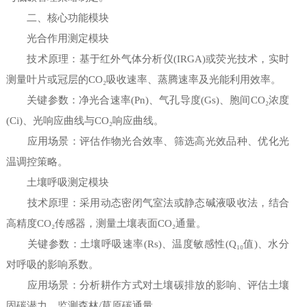
二、核心功能模块
光合作用测定模块
技术原理：基于红外气体分析仪(IRGA)或荧光技术，实时
测量叶片或冠层的CO₂吸收速率、蒸腾速率及光能利用效率。
关键参数：净光合速率(Pn)、气孔导度(Gs)、胞间CO₂浓度
(Ci)、光响应曲线与CO₂响应曲线。
应用场景：评估作物光合效率、筛选高光效品种、优化光
温调控策略。
土壤呼吸测定模块
技术原理：采用动态密闭气室法或静态碱液吸收法，结合
高精度CO₂传感器，测量土壤表面CO₂通量。
关键参数：土壤呼吸速率(Rs)、温度敏感性(Q₁₀值)、水分
对呼吸的影响系数。
应用场景：分析耕作方式对土壤碳排放的影响、评估土壤
固碳潜力、监测森林/草原碳通量。