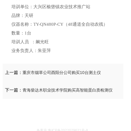
培训单位：大兴区榆垡镇农业技术推广站
品牌：天研
仪器名称：TY-QN480P-CY（48通道全自动农残）
数量：1台
培训人员 ：阚光旺
业务负责人：朱亚萍
上一篇：
重庆市烟草公司酉阳分公司购买10台测土仪
下一篇：
青海柴达木职业技术学院购买高智能蛋白质检测仪
备案号:鲁ICP备2022029621号-8