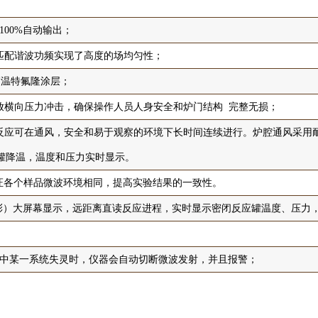
00%自动输出；
匹配谐波功频实现了高度的场均匀性；
高温特氟隆涂层；
放横向压力冲击，确保操作人员人身安全和炉门结构 完整无损；
反应可在通风，安全和易于观察的环境下长时间连续进行。炉腔通风采用
应罐降温，温度和压力实时显示。
保证各个样品微波环境相同，提高实验结果的一致性。
0X480彩）大屏幕显示，远距离直读反应进程，实时显示密闭反应罐温度、压
压中某一系统失灵时，仪器会自动切断微波发射，并且报警；