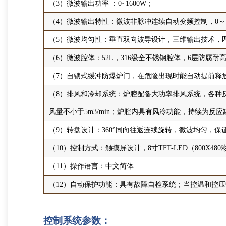
（3）微波输出功率 ：0~1600W；
（4）微波输出特性：微波非脉冲连续自动变频控制，0～1
（5）微波均匀性：垂直双向波导设计，三维输出技术，
（6）微波腔体：52L，316级全不锈钢腔体，6层防腐耐
（7）自锁式缓冲防爆炉门，在危险出现时能自动提前释
（8）排风和冷却系统：炉腔配备大功率排风系统，各种
风量不小于5m3/min；炉腔内具有风冷功能，持续为反
（9）转盘设计：360°同向往返连续旋转，微波均匀，
（10）控制方式：触摸屏设计，8寸TFT-LED（80
（11）操作语言：中文简体
（12）自动保护功能：具有故障自检系统；当控温和控
控制系统参数：