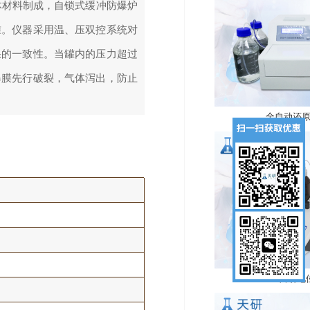
体材料制成，自锁式缓冲防爆炉
准。仪器采用温、压双控系统对
果的一致性。当罐内的压力超过
爆膜先行破裂，气体泻出，防止
全自动还
全自动电