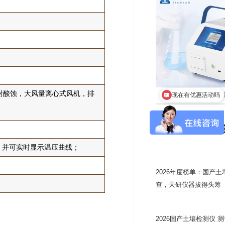
现在有优惠活动吗
耐酸蚀，大风量离心式风机，排
车间洁净度检测仪
可以介绍下你们的产品么
*新
力，并可实时显示温压曲线；
2026年度榜单：国产
查，天研仪器拔得头筹
2026国产土壤检测仪 