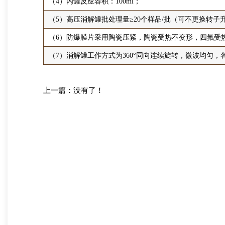
（4）内罐反应容积：100ml；
（5）高压消解罐批处理量≥20个样品/批（可不更换转子
（6）防爆膜片采用陶瓷压紧，陶瓷受热不变形，四氟受
（7）消解罐工作方式为360°同向连续旋转，微波均匀
上一篇：没有了！