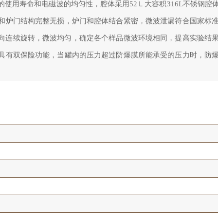
使用寿命和电磁波的均匀性，腔体采用52Ｌ大容积316L不锈钢腔
和炉门结构完整无损，炉门和腔体结合紧密，微波泄漏符合国家标
°同向连续旋转，微波均匀，确定各个样品微波环境相同，提高实验结
具有双保险功能，当罐内的压力超过防爆膜所能承受的压力时，防