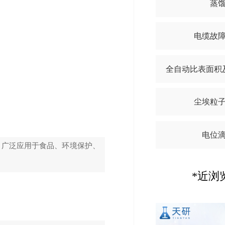
蒸
电缆故
全自动比表面积
尘埃粒
电位
，广泛应用于食品、环境保护、
*近浏